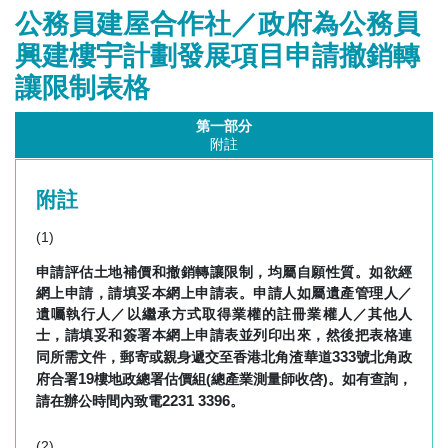
公務員建屋合作社／政府為公務員
興建樓宇計劃發展項目申請撤銷轉
讓限制表格
第一部分
附註
附註
(1)
申請評估土地補價和撤銷轉讓限制，均屬自願性質。如欲經
網上申請，請填妥本網上申請表。申請人如屬遺產管理人／
遺囑執行人／以繼承方式取得業權的註冊業權人／其他人
士，請填妥和簽署本網上申請表並列印出來，然後把表格連
333
同所需文件，郵寄或親身遞交至香港北角渣華道
號北角政
19
府合署
樓地政總署估價組(總產業測量師收啓)。如有查詢，
2231 3396
請在辦公時間內致電
。
(2)