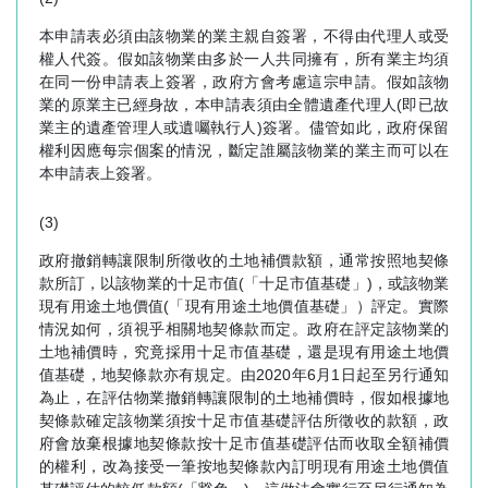
本申請表必須由該物業的業主親自簽署，不得由代理人或受
權人代簽。假如該物業由多於一人共同擁有，所有業主均須
在同一份申請表上簽署，政府方會考慮這宗申請。假如該物
業的原業主已經身故，本申請表須由全體遺產代理人(即已故
業主的遺產管理人或遺囑執行人)簽署。儘管如此，政府保留
權利因應每宗個案的情況，斷定誰屬該物業的業主而可以在
本申請表上簽署。
(3)
政府撤銷轉讓限制所徵收的土地補價款額，通常按照地契條
款所訂，以該物業的十足市值(「十足市值基礎」)，或該物業
現有用途土地價值(「現有用途土地價值基礎」）評定。實際
情況如何，須視乎相關地契條款而定。政府在評定該物業的
土地補價時，究竟採用十足市值基礎，還是現有用途土地價
值基礎，地契條款亦有規定。由2020年6月1日起至另行通知
為止，在評估物業撤銷轉讓限制的土地補價時，假如根據地
契條款確定該物業須按十足市值基礎評估所徵收的款額，政
府會放棄根據地契條款按十足市值基礎評估而收取全額補價
的權利，改為接受一筆按地契條款內訂明現有用途土地價值