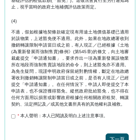
基礎評估的較低款額(「豁免」)。這做法會實行至另行通知為
止，視乎當時的政府土地補價評估政策而定。
(4)
不過，假如根據地契條款確定現有用途土地價值基礎已適用
於該物業，上述豁免便不適用。此外，如果在地政總署收到
撤銷轉讓限制申請當日或之前，有人現正／已經根據《土地
(為重新發展而強制售賣)條例》(第545章)的條文，向土地審
裁處提交「申請通知書」，要求作出一項為重新發展該物業
所在地段而強制售賣該地段的命令，則上述豁免亦不適用。
為免生疑問，現謹申明政府保留絕對酌情權，斷定在地政總
署收到撤銷轉讓限制申請當日或之前，是否有人現正／已經
提交「申請通知書」。在任何情況下，申請人即使提交了本
申請表，也不保證獲得豁免。縱然政府批給豁免，也不得在
任何方面用以損害或影響政府根據任何相關政府租契、轉讓
契約、法定押記及／或其他文書所具有的其他權利及補救。
*
本人聲明：本人已閱讀及明白上述注意事項。
下一頁