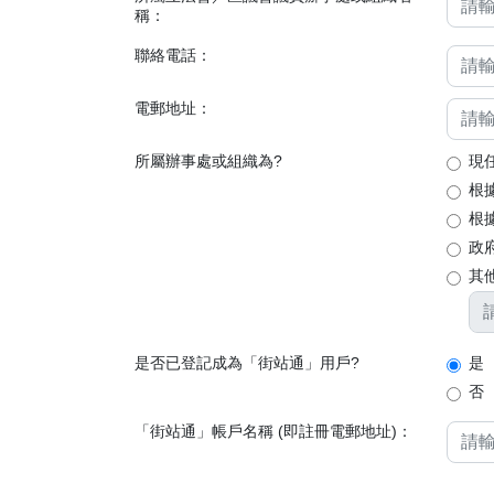
稱：
聯絡電話：
電郵地址：
所屬辦事處或組織為?
現
根
根據
政
其
是否已登記成為「街站通」用戶?
是
否
「街站通」帳戶名稱 (即註冊電郵地址)：