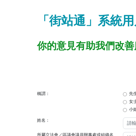
「街站通」系統用
你的意見有助我們改善
稱謂：
先
女
小
姓名：
所屬立法會／區議會議員辦事處或組織名